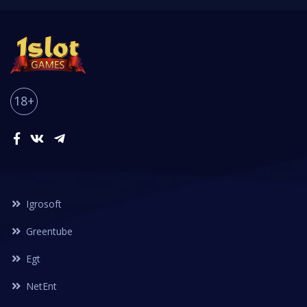
18+
Igrosoft
Greentube
Egt
NetEnt