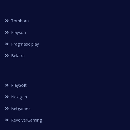
Tomhorn
Playson
Pragmatic play
Belatra
PlaySoft
Nextgen
Betgames
RevolverGaming