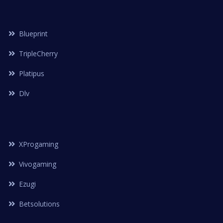
Blueprint
TripleCherry
Platipus
Dlv
XProgaming
Vivogaming
Ezugi
Betsolutions