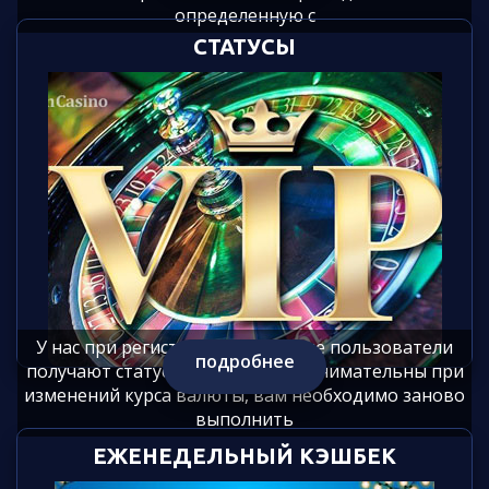
определенную с
СТАТУСЫ
У нас при регистрации все новые пользователи
подробнее
получают статус силвер. Будьте внимательны при
изменений курса валюты, вам необходимо заново
выполнить
ЕЖЕНЕДЕЛЬНЫЙ КЭШБЕК