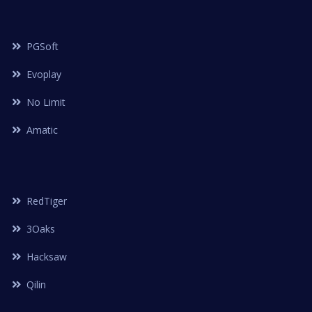
PGSoft
Evoplay
No Limit
Amatic
RedTiger
3Oaks
Hacksaw
Qilin