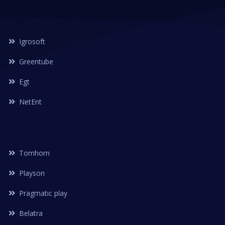
Igrosoft
Greentube
Egt
NetEnt
Tomhorn
Playson
Pragmatic play
Belatra