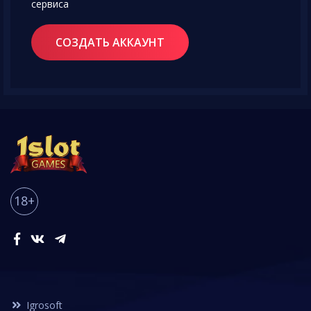
cервиса
СОЗДАТЬ АККАУНТ
18+
Igrosoft