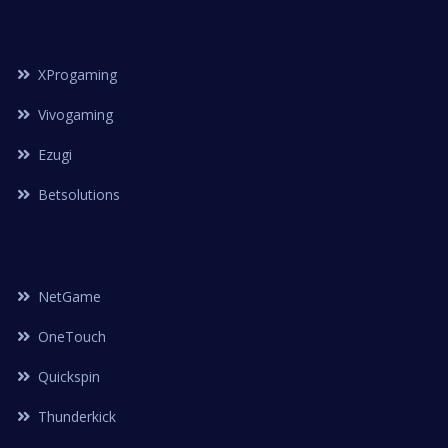
XProgaming
Vivogaming
Ezugi
Betsolutions
NetGame
OneTouch
Quickspin
Thunderkick