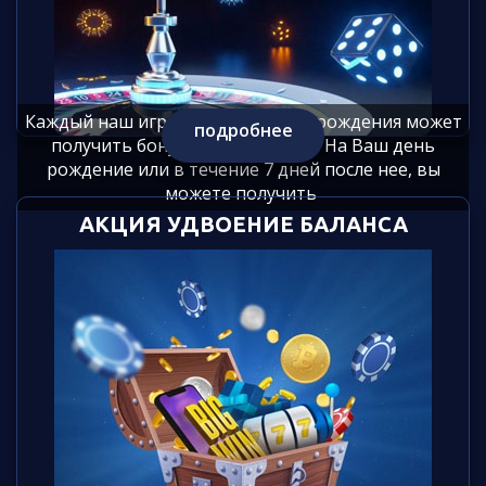
Каждый наш игрок в день своего рождения может
подробнее
получить бонусов на свой счет. На Ваш день
рождение или в течение 7 дней после нее, вы
можете получить
АКЦИЯ УДВОЕНИЕ БАЛАНСА