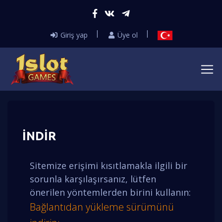
Giriş yap
Üye ol
İNDIR
Sitemize erişimi kısıtlamakla ilgili bir
sorunla karşılaşırsanız, lütfen
önerilen yöntemlerden birini kullanın:
Bağlantıdan yükleme sürümünü