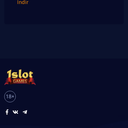
İndir
18+